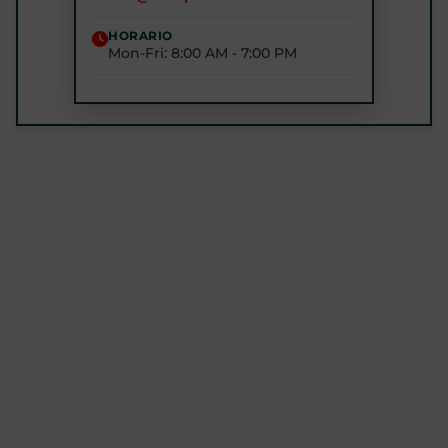
(443) 422-3500
HORARIO
Mon-Fri: 8:00 AM - 7:00 PM
STARTPTNOW - ROCKVILLE
1680 E Gude Dr #200, Rockville, MD 20852
(301) 327-4100
CÓMO LLEGAR