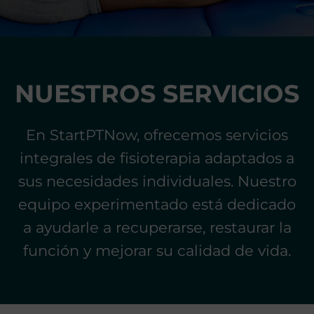
c
a
y
M
e
NUESTROS SERVICIOS
d
i
En StartPTNow, ofrecemos servicios
c
i
integrales de fisioterapia adaptados a
n
sus necesidades individuales. Nuestro
a
D
equipo experimentado está dedicado
e
a ayudarle a recuperarse, restaurar la
p
función y mejorar su calidad de vida.
o
r
t
i