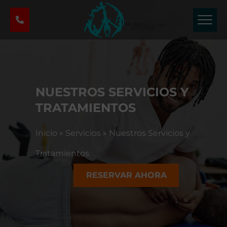
C
e
n
t
r
o
d
NUESTROS SERVICIOS Y
e
T
TRATAMIENTOS
e
r
Inicio
»
Servicios
»
Nuestros Servicios y
a
p
Tratamientos
i
RESERVAR AHORA
a
F
í
s
i