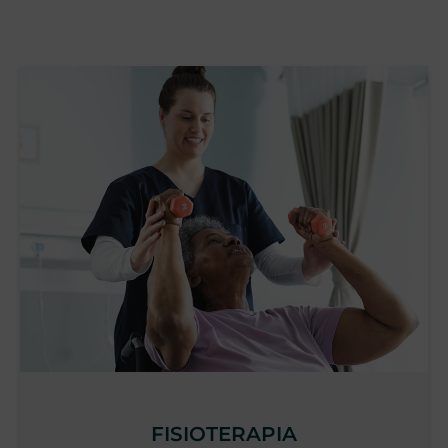
v
a
FISIOTERAPIA