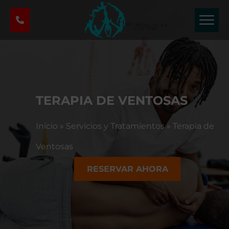
C
e
n
t
r
o
d
e
TERAPIA DE VENTOSAS
T
e
Inicio
»
Servicios y Tratamientos
»
Terapia de
r
a
Ventosas
p
i
RESERVAR AHORA
a
F
í
s
i