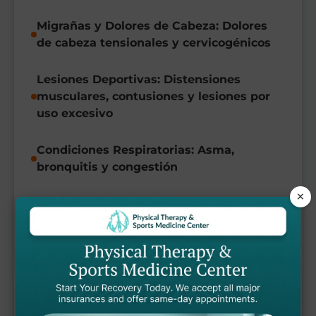
Migrañas y Dolores de Cabeza: Dolores
de cabeza tensionales y cervicogénicos
Lesiones Deportivas: Distensiones
musculares, contusiones y lesiones por
uso excesivo
Condiciones Respiratorias: Asma,
bronquitis y congestión
×
Recuperación Post-Quirúrgica: Manejo
del tejido cicatricial y mejora de la
curación
Al abordar tanto los síntomas como las
causas subyacentes de su condición, la