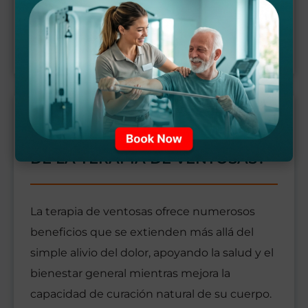
terapia de ventosas puede proporcionar un
alivio integral y apoyar las capacidades de
curación natural de su cuerpo.
¿CUÁLES SON LOS BENEFICIOS
DE LA TERAPIA DE VENTOSAS?
La terapia de ventosas ofrece numerosos
beneficios que se extienden más allá del
simple alivio del dolor, apoyando la salud y el
bienestar general mientras mejora la
capacidad de curación natural de su cuerpo.