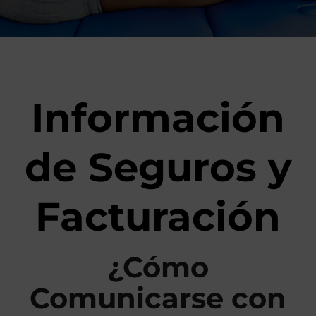
c
a
y
M
e
Información
d
i
c
de Seguros y
i
n
a
Facturación
D
e
p
o
¿Cómo
r
t
Comunicarse con
i