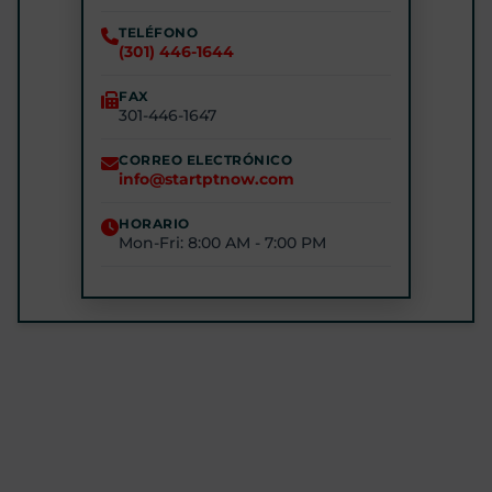
6510 Kenilworth Ave #2200, Riverdale Park, MD
20737
TELÉFONO
(301) 446-1644
(240) 770-8750
FAX
301-446-1647
STARTPTNOW - GLEN BURNIE
7301 E Furnace Branch Rd, Glen Burnie, MD 21060
CORREO ELECTRÓNICO
info@startptnow.com
(443) 422-3500
HORARIO
Mon-Fri: 8:00 AM - 7:00 PM
STARTPTNOW - ROCKVILLE
1680 E Gude Dr #200, Rockville, MD 20852
(301) 327-4100
CÓMO LLEGAR