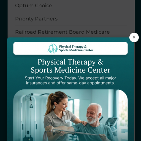
Optum Choice
Priority Partners
Railroad Retirement Board Medicare
×
Riverside Health
Safeco Insurance
SAMBA
Sedgwick CMS
Selective Insurance
Self Pay
SISCO
Starmark