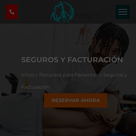
C
e
n
t
r
o
d
e
SEGUROS Y FACTURACIÓN
T
e
Inicio
»
Recursos para Pacientes
»
Seguros y
r
a
Facturación
p
i
RESERVAR AHORA
a
F
í
s
i